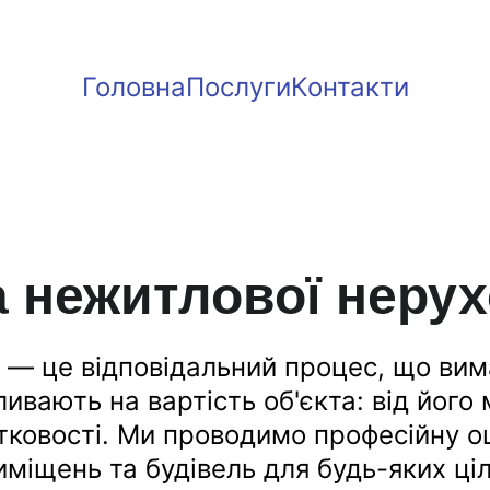
Головна
Послуги
Контакти
а нежитлової нерух
 — це відповідальний процес, що вима
пливають на вартість об'єкта: від його
тковості. Ми проводимо професійну оц
иміщень та будівель для будь-яких ціл