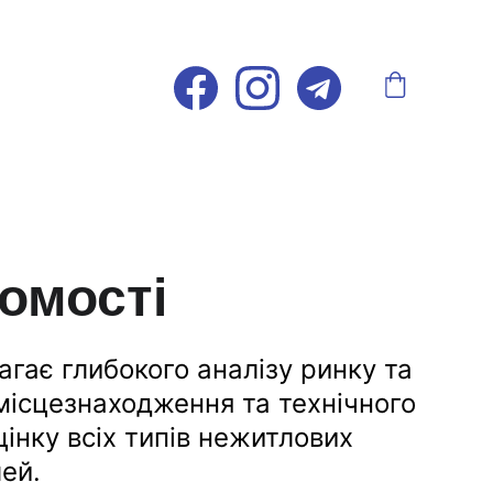
омості
гає глибокого аналізу ринку та 
 місцезнаходження та технічного 
інку всіх типів нежитлових 
ей.