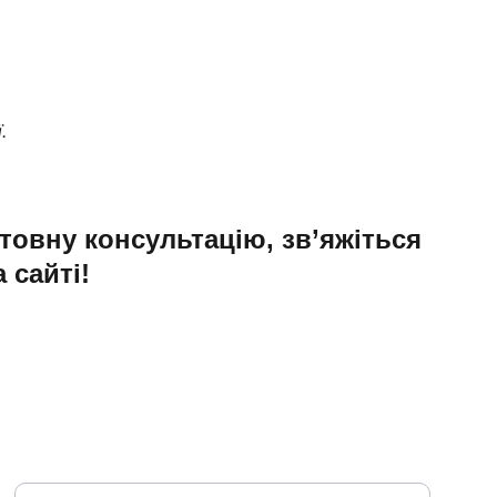
.
овну консультацію, зв’яжіться 
 сайті!
Ваш електронний лист