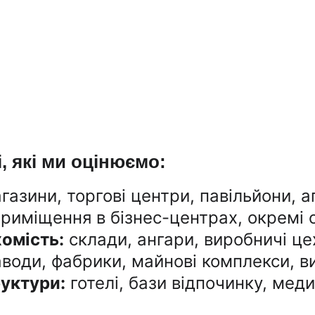
, які ми оцінюємо:
агазини, торгові центри, павільйони, а
приміщення в бізнес-центрах, окремі о
омість:
 склади, ангари, виробничі це
аводи, фабрики, майнові комплекси, в
руктури:
 готелі, бази відпочинку, мед