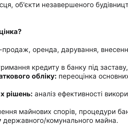
ісця, об'єкти незавершеного будівницт
цінка?
я-продаж, оренда, дарування, внесенн
тримання кредиту в банку під заставу
аткового обліку:
 переоцінка основних
х рішень:
 аналіз ефективності викори
шення майнових спорів, процедури ба
у
 державного/комунального майна.