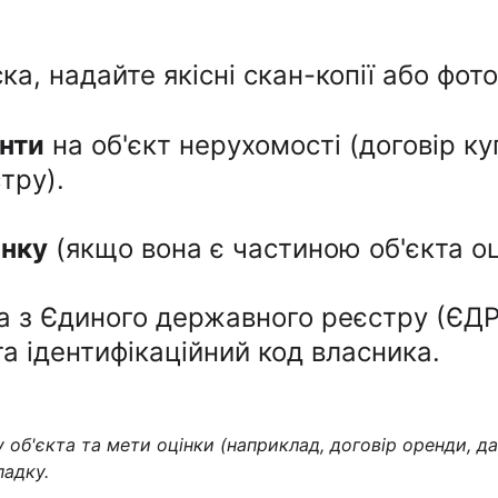
ка, надайте якісні скан-копії або фот
нти
 на об'єкт нерухомості (договір к
тру).
янку
 (якщо вона є частиною об'єкта оц
а з Єдиного державного реєстру (ЄДР
та ідентифікаційний код власника.
об'єкта та мети оцінки (наприклад, договір оренди, да
адку.