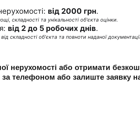
нерухомості: 
від 2000 грн
.
ощі, складності та унікальності об'єкта оцінки.
: 
від 2 до 5 робочих днів
.
ід складності об'єкта та повноти наданої документації
ої нерухомості або отримати безкошт
 за телефоном або залиште заявку на
КОНТАКТИ
+38 (095) 630-00-99 (Viber, WhatsApp, Telegram)