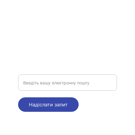
okdocservice@gmail.com
+38 (095) 630-00-99 (Viber, WhatsApp, 
Telegram)
+38 (097) 630-00-99
КОНТАКТИ
Ваш електронний лист
Надіслати запит
© 2025. All rights reserved.